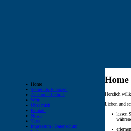
Home
Home
Steuern & Finanzen
Herzlich wil
AlexanderTechnik
Wein
Lieben und sc
Über mich
Kontakt
lassen 
News
während
Varia
Impressum / Datenschutz
erlerne