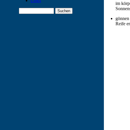
Links
im körp
Sonnens
gönnen 
Reife e